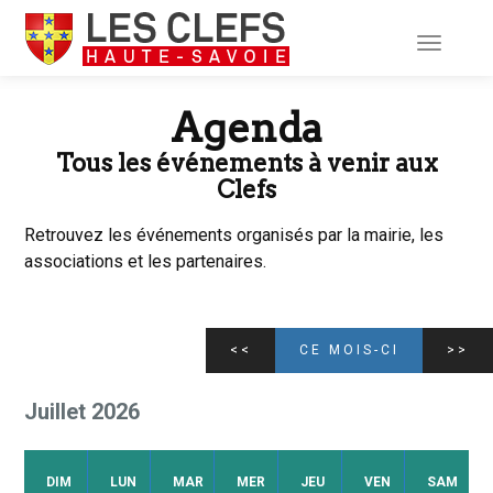
Toggle
navigati
Agenda
Tous les événements à venir aux
Clefs
Retrouvez les événements organisés par la mairie, les
associations et les partenaires.
<<
CE MOIS-CI
>>
Juillet 2026
DIM
LUN
MAR
MER
JEU
VEN
SAM