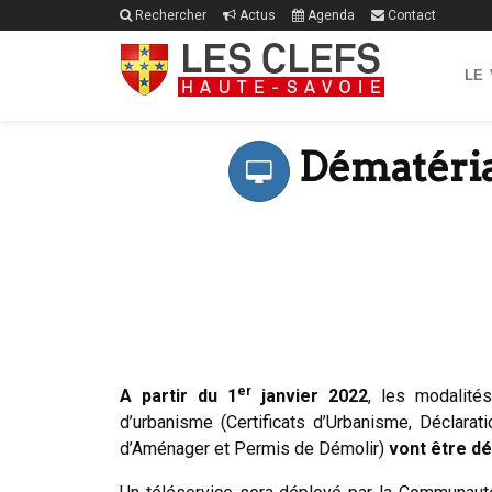
Rechercher
Actus
Agenda
Contact
LE
Dématéria
er
A partir du 1
janvier 2022
, les modalité
d’urbanisme (Certificats d’Urbanisme, Déclarat
d’Aménager et Permis de Démolir)
vont être d