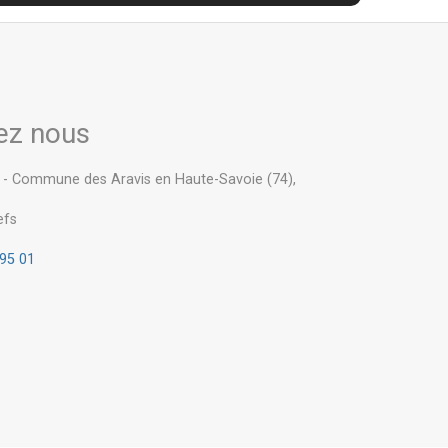
ez nous
s - Commune des Aravis en Haute-Savoie (74),
efs
 95 01