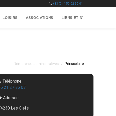
+33 (0) 4 50 02 95 01
LOISIRS
ASSOCIATIONS
LIENS ET N°
Démarches administratives
Périscolaire
Téléphone
06 21 27 76 07
Adresse
74230 Les Clefs