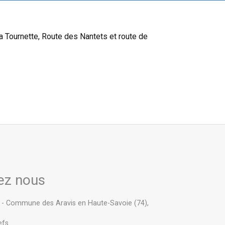
a Tournette, Route des Nantets et route de
ez nous
s - Commune des Aravis en Haute-Savoie (74),
efs